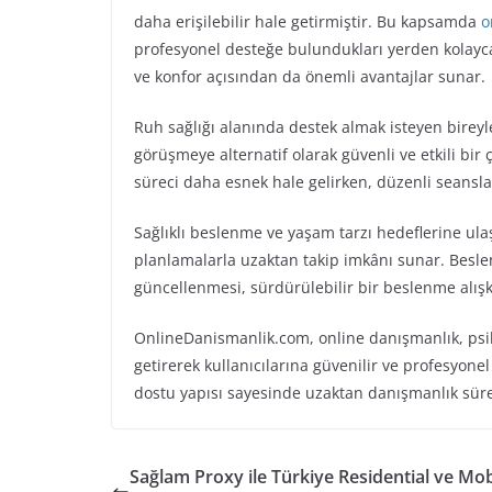
daha erişilebilir hale getirmiştir. Bu kapsamda
o
profesyonel desteğe bulundukları yerden kolayca 
ve konfor açısından da önemli avantajlar sunar.
Ruh sağlığı alanında destek almak isteyen birey
görüşmeye alternatif olarak güvenli ve etkili bi
süreci daha esnek hale gelirken, düzenli seanslar
Sağlıklı beslenme ve yaşam tarzı hedeflerine ula
planlamalarla uzaktan takip imkânı sunar. Besl
güncellenmesi, sürdürülebilir bir beslenme alışk
OnlineDanismanlik.com, online danışmanlık, psiko
getirerek kullanıcılarına güvenilir ve profesyon
dostu yapısı sayesinde uzaktan danışmanlık süreci
Sağlam Proxy ile Türkiye Residential ve Mob