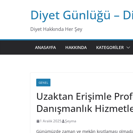
Skip
Diyet Günlüğü – D
to
content
Diyet Hakkında Her Şey
ANASAYFA
HAKKINDA
KATEGORILER
GENEL
Uzaktan Erişimle Prof
Danışmanlık Hizmetle
1 Aralık 2025
Şeyma
Günümüzde zaman ve mekân kısıtlaması olmadan