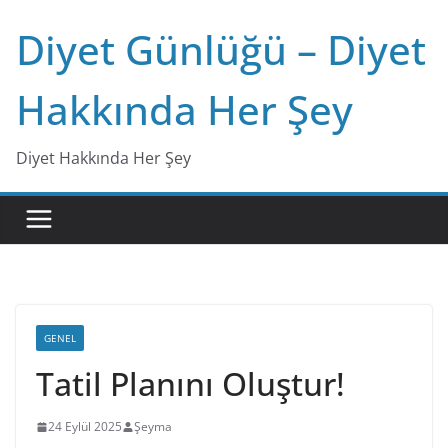
Skip
Diyet Günlüğü – Diyet
to
content
Hakkında Her Şey
Diyet Hakkında Her Şey
GENEL
Tatil Planını Oluştur!
24 Eylül 2025
Şeyma