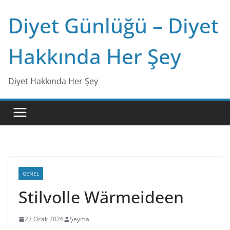
Skip
Diyet Günlüğü – Diyet
to
content
Hakkında Her Şey
Diyet Hakkında Her Şey
GENEL
Stilvolle Wärmeideen
27 Ocak 2026
Şeyma