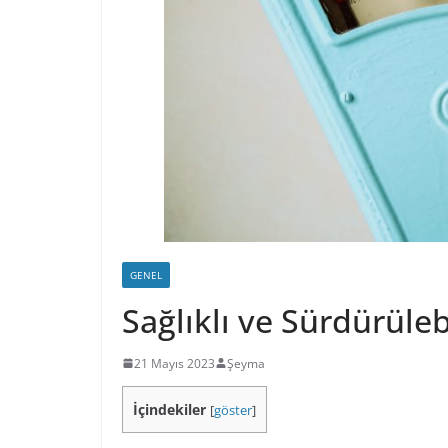
GENEL
Sağlıklı ve Sürdürüleb
21 Mayıs 2023
Şeyma
İçindekiler
[
göster
]