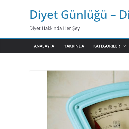
Skip
Diyet Günlüğü – D
to
content
Diyet Hakkında Her Şey
ANASAYFA
HAKKINDA
KATEGORILER