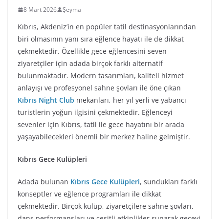
8 Mart 2026
Şeyma
Kıbrıs, Akdeniz’in en popüler tatil destinasyonlarından
biri olmasının yanı sıra eğlence hayatı ile de dikkat
çekmektedir. Özellikle gece eğlencesini seven
ziyaretçiler için adada birçok farklı alternatif
bulunmaktadır. Modern tasarımları, kaliteli hizmet
anlayışı ve profesyonel sahne şovları ile öne çıkan
Kıbrıs Night Club
mekanları, her yıl yerli ve yabancı
turistlerin yoğun ilgisini çekmektedir. Eğlenceyi
sevenler için Kıbrıs, tatil ile gece hayatını bir arada
yaşayabilecekleri önemli bir merkez haline gelmiştir.
Kıbrıs Gece Kulüpleri
Adada bulunan
Kıbrıs Gece Kulüpleri
, sundukları farklı
konseptler ve eğlence programları ile dikkat
çekmektedir. Birçok kulüp, ziyaretçilere sahne şovları,
dans performansları ve çeşitli etkinlikler sunarak geceyi