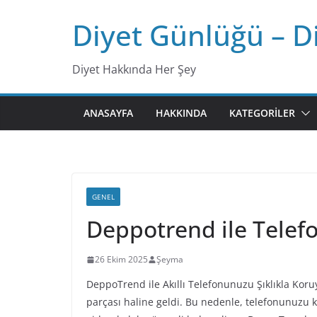
Skip
Diyet Günlüğü – D
to
content
Diyet Hakkında Her Şey
ANASAYFA
HAKKINDA
KATEGORILER
GENEL
Deppotrend ile Telefo
26 Ekim 2025
Şeyma
DeppoTrend ile Akıllı Telefonunuzu Şıklıkla Koru
parçası haline geldi. Bu nedenle, telefonunuzu k