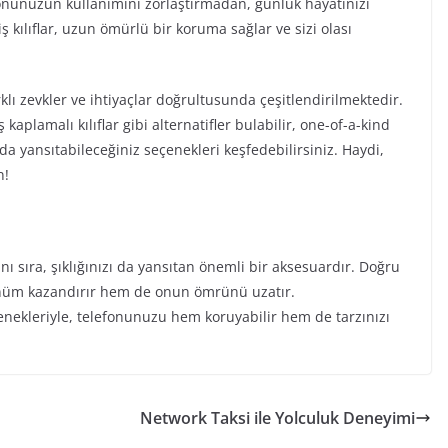
fonunuzun kullanımını zorlaştırmadan, günlük hayatınızı
ş kılıflar, uzun ömürlü bir koruma sağlar ve sizi olası
rklı zevkler ve ihtiyaçlar doğrultusunda çeşitlendirilmektedir.
kaplamalı kılıflar gibi alternatifler bulabilir, one-of-a-kind
a yansıtabileceğiniz seçenekleri keşfedebilirsiniz. Haydi,
n!
nı sıra, şıklığınızı da yansıtan önemli bir aksesuardır. Doğru
rünüm kazandırır hem de onun ömrünü uzatır.
nekleriyle, telefonunuzu hem koruyabilir hem de tarzınızı
Network Taksi ile Yolculuk Deneyimi