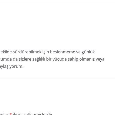
 şekilde sürdürebilmek için beslenmeme ve günlük
gumda da sizlere sağlıklı bir vücuda sahip olmanız veya
paylaşıyorum.
anlar
*
ile işaretlenmişlerdir