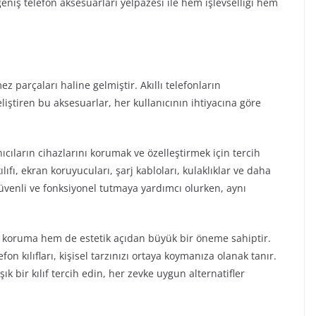
niş telefon aksesuarları yelpazesi ile hem işlevselliği hem
 parçaları haline gelmiştir. Akıllı telefonların
liştiren bu aksesuarlar, her kullanıcının ihtiyacına göre
nıcıların cihazlarını korumak ve özelleştirmek için tercih
ılıfı, ekran koruyucuları, şarj kabloları, kulaklıklar ve daha
güvenli ve fonksiyonel tutmaya yardımcı olurken, aynı
 koruma hem de estetik açıdan büyük bir öneme sahiptir.
on kılıfları, kişisel tarzınızı ortaya koymanıza olanak tanır.
şık bir kılıf tercih edin, her zevke uygun alternatifler