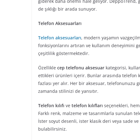
giderek daha önemli hale geliyor. DeppoTrend, ge
de şıklığı bir arada sunuyor.
Telefon Aksesuarları
Telefon aksesuarları
, modern yaşamın vazgeçilmez
fonksiyonlarını artıran ve kullanım deneyimini ge
çeşitlilik göstermektedir.
Özellikle
cep telefonu aksesuar
kategorisi, kulla
ettikleri ürünleri içerir. Bunlar arasında telefon k
fazlası yer alır. Her bir aksesuar, telefonunuzu 
zamanda stilinizi de yansıtır.
Telefon kılıfı
ve
telefon kılıfları
seçenekleri, hem
Farklı renk, malzeme ve tasarımlarla sunulan telef
İster soyut desenli, ister klasik deri veya sade ve 
bulabilirsiniz.