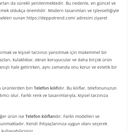
esuarları da sürekli yenilenmektedir. Bu nedenle, en güncel ve
mek oldukça önemlidir. Modern tasarımları ve işlevselliğiyle
enekleri sunan https://deppotrend.com/ adresini ziyaret
artırmak ve kişisel tarzınızı yansıtmak için mükemmel bir
azları, kulaklıklar, ekran koruyucular ve daha birçok ürün
nışlı hale getirirken, aynı zamanda onu korur ve estetik bir
len ürünlerden biri
Telefon kılıfı
dır. Bu kılıflar, telefonunuzun
cı olur. Farklı renk ve tasarımlarıyla, kişisel tarzınıza
iğer ürün ise
Telefon kılıfları
dır. Farklı modelleri ve
 sunmaktadır. Kendi ihtiyaçlarınıza uygun olanı seçerek
 kullanabilirsiniz.